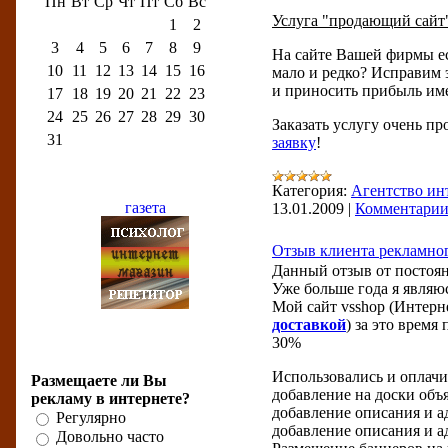
Пн
Вт
Ср
Чт
Пт
Сб
Вс
Услуга "продающий сайт
1
2
3
4
5
6
7
8
9
На сайте Вашей фирмы ес
10
11
12
13
14
15
16
мало и редко? Исправим 
и приносить прибыль им
17
18
19
20
21
22
23
24
25
26
27
28
29
30
Заказать услугу очень пр
31
заявку
!
Партнёры
Категория:
Агентство ин
13.01.2009
|
Комментарии 
Отзыв клиента рекламног
Данный отзыв от постоян
Уже больше года я явля
Мой сайт vsshop (Интерн
доставкой
) за это врем
30%
Бизнес-опрос
Использовались и оплач
Размещаете ли Вы
добавление на доски об
рекламу в интернете?
добавление описания и ад
Регулярно
добавление описания и а
Довольно часто