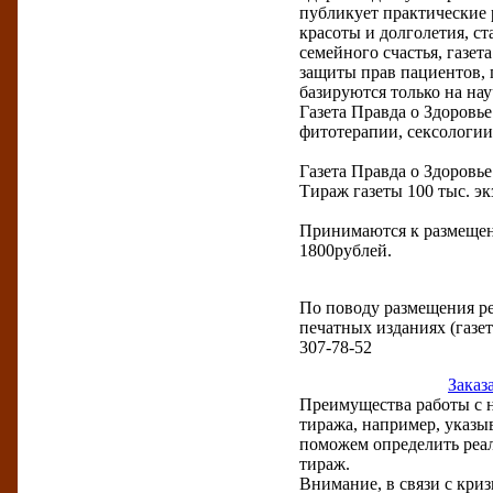
публикует практические 
красоты и долголетия, ст
семейного счастья, газе
защиты прав пациентов, п
базируются только на на
Газета Правда о Здоровь
фитотерапии, сексологии
Газета Правда о Здоровье
Тираж газеты 100 тыс. экз
Принимаются к размещени
1800рублей.
По поводу размещения ре
печатных изданиях (газет
307-78-52
Заказ
Преимущества работы с н
тиража, например, указы
поможем определить реа
тираж.
Внимание, в связи с кр