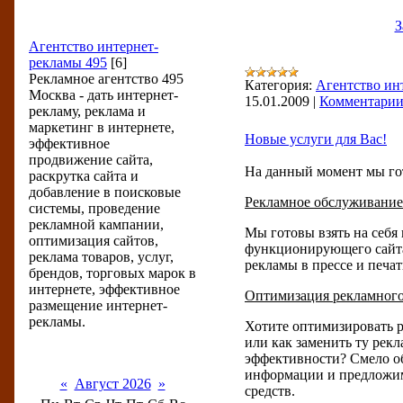
З
Услуги и отзывы
Агентство интернет-
рекламы 495
[6]
Рекламное агентство 495
Категория:
Агентство ин
Москва - дать интернет-
15.01.2009
|
Комментарии 
рекламу, реклама и
маркетинг в интернете,
Новые услуги для Вас!
эффективное
продвижение сайта,
На данный момент мы го
раскрутка сайта и
добавление в поисковые
Рекламное обслуживание
системы, проведение
рекламной кампании,
Мы готовы взять на себя
оптимизация сайтов,
функционирующего сайта 
реклама товаров, услуг,
рекламы в прессе и печ
брендов, торговых марок в
интернете, эффективное
Оптимизация рекламного
размещение интернет-
рекламы.
Хотите оптимизировать р
или как заменить ту рекл
эффективности? Смело об
Календарь
информации и предложим
«
Август 2026
»
средств.