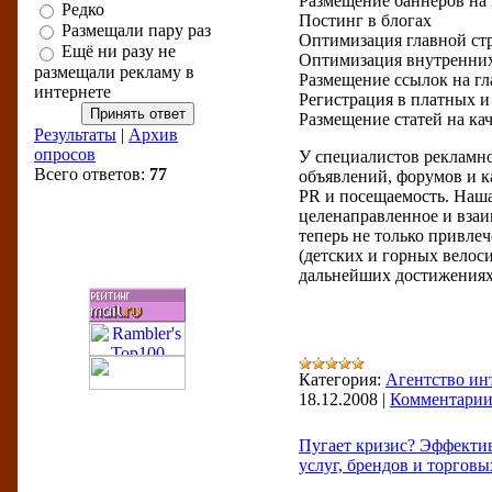
Размещение баннеров на
Редко
Постинг в блогах
Размещали пару раз
Оптимизация главной ст
Ещё ни разу не
Оптимизация внутренних
размещали рекламу в
Размещение ссылок на гл
интернете
Регистрация в платных и
Размещение статей на кач
Результаты
|
Архив
опросов
У специалистов рекламно
Всего ответов:
77
объявлений, форумов и к
PR и посещаемость. Наша
целенаправленное и взаи
теперь не только привле
Бизнес-рейтинги
(детских и горных велос
дальнейших достижениях 
Категория:
Агентство ин
18.12.2008
|
Комментарии 
Пугает кризис? Эффекти
услуг, брендов и торговы