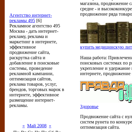
магазина, продвижение с
средне - и высококонкур
Услуги и отзывы
продвижение ряда товаро
Агентство интернет-
рекламы 495
[6]
Рекламное агентство 495
Москва - дать интернет-
рекламу, реклама и
маркетинг в интернете,
эффективное
купить медицинскую лит
продвижение сайта,
раскрутка сайта и
Наша работа: Привлечени
добавление в поисковые
поисковых системах по р
системы, проведение
укрепление и удержание 
рекламной кампании,
интернете, продвижение 
оптимизация сайтов,
реклама товаров, услуг,
брендов, торговых марок в
интернете, эффективное
размещение интернет-
рекламы.
Здоровье
Продвижение сайта с нул
Календарь
систем рунета по конкур
«
Май 2008
»
оптимизация сайта.