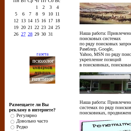
Пн
Вт
Ср
Чт
Пт
Сб
Вс
1
2
3
4
5
6
7
8
9
10
11
12
13
14
15
16
17
18
19
20
21
22
23
24
25
Наша работа: Привлечени
26
27
28
29
30
31
поисковых системах
по ряду поисковых запро
Партнёры
Рамблер, Google,
Yahoo, MSN по ряду поис
укрепление позиций
в поисковиках, поискова
Бизнес-опрос
Наша работа: Привлечени
Размещаете ли Вы
системах по ряду поиско
рекламу в интернете?
поисковиках, продвижени
Регулярно
Довольно часто
Редко