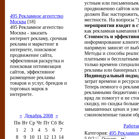
устным или письменным,
продвижению сайтов или 
Разделы новостей
должен Вас насторожить,
495 Рекламное агентство
местности. На вопросы "
Москва
[18]
мероприятия входят в 
495 Рекламное агентство
как рекламная кампания б
Москва - заказать
Стоимость и эффективн
интернет рекламу, срочная
информирование клиентов
реклама и маркетинг в
напрямую зависят от выб
интернете, поисковое
Методы и способы реализ
продвижение сайта,
платными и бесплатными
эффективная раскрутка и
только времени специали
поисковая оптимизация
рекламы или баннерных 
сайтов, эффективное
Индивидуальный подход
размещение рекламы
затрат времени и ресурсо
товаров и услуг, брендов и
Теперь немного о реклам
торговых марок в
рекламными бюджетами от
интернете.
вряд ли помогут и не ст
скидку, но скидка больш
Календарь новостей
завышенных ценах и уже 
сэкономленные таким обр
«
Декабрь 2008
»
Пн
Вт
Ср
Чт
Пт
Сб
Вс
Работа
1
2
3
4
5
6
7
Категория:
495 Рекламно
8
9
10
11
12
13
14
5.0/2 |