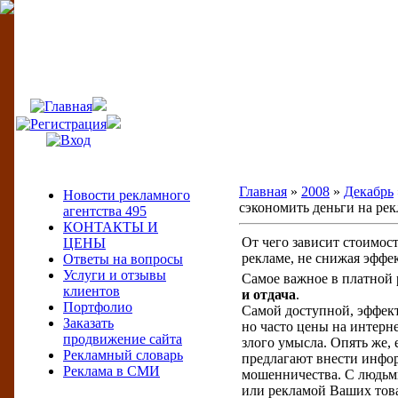
495
Меню сайта
Главная
»
2008
»
Декабрь
Новости рекламного
сэкономить деньги на рек
агентства 495
КОНТАКТЫ И
От чего зависит стоимос
ЦЕНЫ
рекламе, не снижая эффе
Ответы на вопросы
Услуги и отзывы
Самое важное в платной 
клиентов
и отдача
.
Портфолио
Самой доступной, эффект
Заказать
но часто цены на интерне
продвижение сайта
злого умысла. Опять же,
Рекламный словарь
предлагают внести информ
Реклама в СМИ
мошенничества. С людьми
или рекламой Ваших това