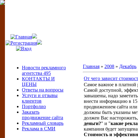
495
Меню сайта
Главная
»
2008
»
Декабрь
Новости рекламного
агентства 495
От чего зависит стоимос
КОНТАКТЫ И
ЦЕНЫ
Самое важное в платной 
Ответы на вопросы
Самой доступной, эффект
Услуги и отзывы
завышены, надо заметить,
клиентов
внести информацию в 15 
Портфолио
продвижением сайта или 
Заказать
должны быть указаны мет
продвижение сайта
должен Вас насторожить,
Рекламный словарь
деньги?
" и "
какие рекл
Реклама в СМИ
кампания будет запущена 
Стоимость и эффективн