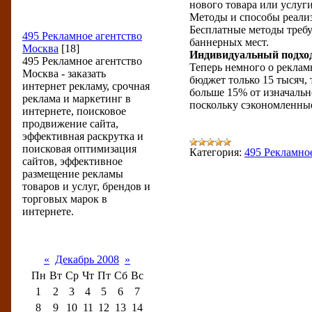
нового товара или услуг
Методы и способы реали
Разделы новостей
Бесплатные методы требу
495 Рекламное агентство
баннерных мест.
Москва
[18]
Индивидуальный подход
495 Рекламное агентство
Теперь немного о реклам
Москва - заказать
бюджет только 15 тысяч, 
интернет рекламу, срочная
больше 15% от изначальн
реклама и маркетинг в
поскольку сэкономленные
интернете, поисковое
продвижение сайта,
эффективная раскрутка и
поисковая оптимизация
Категория:
495 Рекламно
сайтов, эффективное
размещение рекламы
товаров и услуг, брендов и
торговых марок в
интернете.
Календарь новостей
«
Декабрь 2008
»
Пн
Вт
Ср
Чт
Пт
Сб
Вс
1
2
3
4
5
6
7
8
9
10
11
12
13
14