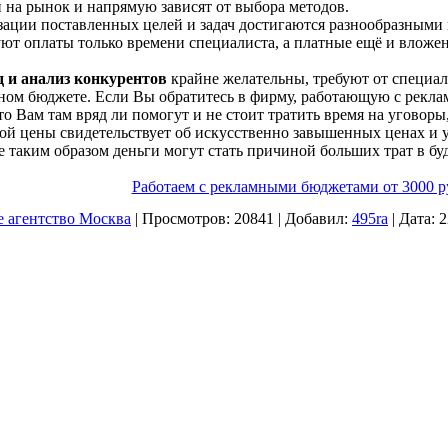
и на рынок и напрямую зависят от выбора методов.
зации поставленных целей и задач достигаются разнообразным
ют оплаты только времени специалиста, а платные ещё и вложен
 и анализ конкурентов
крайне желательны, требуют от специали
ном бюджете. Если Вы обратитесь в фирму, работающую с рекл
то Вам там вряд ли помогут и не стоит тратить время на уговор
ой цены свидетельствует об искусственно завышенных ценах и у
 таким образом деньги могут стать причиной больших трат в бу
Работаем с рекламными бюджетами от 3000 р
е агентство Москва
|
Просмотров:
20841
|
Добавил:
495ra
|
Дата:
2