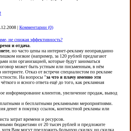
!
.12.2008
|
Комментарии (0)
аме, не снижая эффективность?
ремя и отдача
.
рнете
, но часто цены на интернет-рекламу неоправданно
 слишком низкие (например, за 120 рублей предлагают
дьми или организацией, которые будут заниматься
Договор может быть устным или письменным, в нём
 интернете. Отказ от встречи специалистом по рекламе
естности. На вопросы "
за что я плачу именно эти
 чёткого и ясного ответа ещё до того, как рекламная
ное информирование клиентов, увеличение продаж, вывод
и платными и бесплатными рекламными мероприятиями.
ия денег в покупку ссылок, контекстной рекламы или
ста затрат времени и ресурсов.
амными бюджетами от 20 тысяч рублей и предложите
ы, хотя Вам могут предложить большую скидку, но скидка