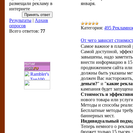
размещали рекламу в
января.
интернете
Результаты
|
Архив
опросов
Категория:
495 Рекламно
Всего ответов:
77
От чего зависит стоимос
Самое важное в платной 
Бизнес-рейтинги
Самой доступной, эффект
завышены, надо заметить,
внести информацию в 15 
продвижением сайта или 
должны быть указаны мет
должен Вас насторожить,
деньги?
" и "
какие рекл
кампания будет запущена 
Стоимость и эффективн
нового товара или услуг
Методы и способы реали
Бесплатные методы требу
баннерных мест.
Индивидуальный подход
Теперь немного о реклам
бюджет только 15 тысяч, 