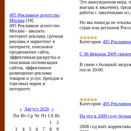
Это вынужденная мера, п
выезды к заказчику, пре
Разделы новостей
работы с заказчиками из
495 Рекламное агентство
Москва
[18]
Но мы никогда не отказ
495 Рекламное агентство
стран или регионов Росс
Москва - заказать
интернет рекламу, срочная
реклама и маркетинг в
Категория:
495 Рекламно
интернете, поисковое
продвижение сайта,
С 06 февраля 2009 связат
эффективная раскрутка и
поисковая оптимизация
В связи с большой загруж
сайтов, эффективное
после 20:00.
размещение рекламы
товаров и услуг, брендов и
торговых марок в
интернете.
Календарь новостей
Категория:
495 Рекламно
«
Август 2026
»
Пн
Вт
Ср
Чт
Пт
Сб
Вс
На что в 2009 году боль
1
2
2008 год внёс корректив
3
4
5
6
7
8
9