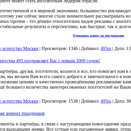
ернете может стать абсолютным лидером отрасли.
 отечественной и в мировой экономике, большинство рекламодат
оэтому уже сейчас многие стали внимательнее рассматривать во
ных причин - это дёшево относительно видов рекламы с аналог
 стабильные результаты и перспективы, как быстрые, так и долг
Отправить заявку на продвижение
е агентство Москва
|
Просмотров:
1346
|
Добавил:
495ra
|
Дата:
13
ентства 495 поздравляет Вас с новым 2009 годом!
ртнёры, друзья, посетители, коллеги и все, кто помогает нам в 
, мы желаем Вам всего самого доброго и замечательного в нов
ь низкими ценами и качественно проведёнными рекламными ка
щё большего количества заинтересованных посетителей на Ваши
е агентство Москва
|
Просмотров:
1538
|
Добавил:
495ra
|
Дата:
30
емя зимних праздников
лиенты и партнёры, в связи с наступающими новогодними праздни
ся выходными днями. Все устные или письменные заявки, отправ