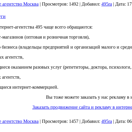
е агентство Москва
|
Просмотров:
1492
|
Добавил:
495ra
|
Дата:
17
уги
тернет-агентства 495 чаще всего обращаются:
-магазинов (оптовая и розничная торговля),
 бизнеса (владельцы предприятий и организаций малого и средне
х агентств,
еся оказанием разовых услуг (репетиторы, доктора, психологи, 
 агентств,
щиеся интернет-коммерцией.
Вы тоже можете заказать у нас рекламу в 
Заказать продвижение сайта и рекламу в интерне
е агентство Москва
|
Просмотров:
1457
|
Добавил:
495ra
|
Дата:
06