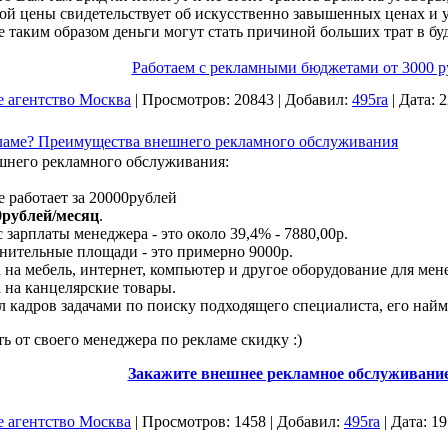
ой цены свидетельствует об искусственно завышенных ценах и у
 таким образом деньги могут стать причиной больших трат в бу
Работаем с рекламными бюджетами от 3000 р
е агентство Москва
|
Просмотров:
20843
|
Добавил:
495ra
|
Дата:
2
ламе? Преимущества внешнего рекламного обслуживания
шнего рекламного обслуживания:
 работает за 20000рублей
0рублей/месяц
.
с зарплаты менеджера - это около 39,4% - 7880,00р.
лнительные площади - это примерно 9000р.
а на мебель, интернет, компьютер и другое оборудование для мен
а на канцелярские товары.
ел кадров задачами по поиску подходящего специалиста, его най
ь от своего менеджера по рекламе скидку :)
Закажите внешнее рекламное обслуживани
е агентство Москва
|
Просмотров:
1458
|
Добавил:
495ra
|
Дата:
19