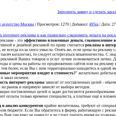
Заполнить заявку и сделать заказ
е агентство Москва
|
Просмотров:
1270
|
Добавил:
495ra
|
Дата:
27
ть интернет-рекламы и как правильно сэкономить деньги на рекл
рекламе - это
эффективно вложенные деньги, сэкономленное в
ивной и дешёвой рекламой по праву считается
реклама в инте
 не всегда из-за злого умысла. Опять же, если цены на рекламу
тысяч каталогов), то следует остерегаться мошенничества. С лю
рекламой Ваших товаров и услуг лучше познакомиться лично. 
оды и цены на работы по продвижению сайтов или на рекламу в
 тем более, если Вы с ним территориально находитесь в одной м
амные мероприятия входят в стоимость?
" желательно добиться
и заказ оплачен.
ость интернет-рекламы
зависят от поставленных целей - обыч
и на рынок и напрямую зависят от выбора методов.
зации поставленных целей и задач достигаются разнообразным
ют оплаты только времени специалиста, а платные ещё и вложен
 и анализ конкурентов
крайне желательны, требуют от специали
ном бюджете. Если Вы обратитесь в фирму, работающую с рекл
то Вам там вряд ли помогут и не стоит тратить время на уговор