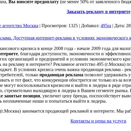
ана,
Вы вносите предоплату
(не менее 50% от заявленного бюд
Заказать рекламу в интернете
е агентство Москва
|
Просмотров:
1325
|
Добавил:
495ra
|
Дата:
28
лама. Доступная интернет-реклама в условиях экономического 
ансового кризиса в конце 2008 года - начале 2009 года для мал
нтернете
, благодаря доступности, экономичности и эффективно
огих организаций и предприятий в условиях экономического криз
 на рекламу в интернете? Рекламное агентство 495 (г.Москва) 
джет. В условиях кризиса очень важна продающая реклама - ре
отребителей, только
продающая реклама
позволит удерживать у
ать и тот факт, что конкуренция обострится не только из-за во
ые могут воспользоваться кризисом и выйти в лидеры в ряде от
ю, стремительно выходящую в лидеры в Вашем сегменте рынка.
же занятые позиции
, увеличит цену бренда, поспособствует вы
ть неохваченные ниши и попытаться выйти в лидеры.
 (г.Москва) занимается продающей рекламой в интернете. Мы ра
Контакты и цены на услуги