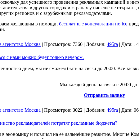
оскольку для успешного проведения рекламных кампаний в инте
дставительства в других городах и странах у нас ещё не открыт
 других регионов и с зарубежными рекламодателями.
ываем желающим в помощи,
бесплатные консультации по icq
предо
ии.
е агентство Москва
|
Просмотров:
7360
|
Добавил:
495ra
|
Дата:
14
ься с нами можно будет только вечером.
енностью днём, мы не сможем быть на связи до 20:00. Все заявк
Мы каждый день на связи с 20:00 до 
Отправить заявку
е агентство Москва
|
Просмотров:
3022
|
Добавил:
495ra
|
Дата:
06
шинство рекламодателей потратят рекламные бюджеты?
ы в экономику и повлиял на её дальнейшее развитие. Многие Ко