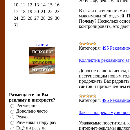
2009 году реклама в инт
10
11
12
13
14
15
16
В связи с изменениями в
17
18
19
20
21
22
23
максимальной отдачей! П
24
25
26
27
28
29
30
Почему? Несколько основ
31
контролировать, это даёт
Бизнес-рейтинги
Категория:
495 Рекламно
Коллектив рекламного аг
Дорогие наши клиенты, па
наступающим новым годом
продолжать Вас радоват
сайтов и привлечением е
Бизнес-опрос
Размещаете ли Вы
рекламу в интернете?
Категория:
495 Рекламно
Регулярно
Довольно часто
Заказы на рекламу во вр
Редко
Размещали пару раз
Уважаемые посетители, к
Ещё ни разу не
интернет-рекламы являют