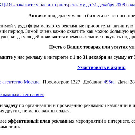
 закажите у нас интернет-рекламу до 31 декабря 2008 года 
Акция
в поддержку малого бизнеса и частного пр
о зимой у ряда фирм меняются рекламные приоритеты, активную
ний период. Зимой очень важно охватить как можно большую ау
улы, когда у людей появляются время и желание покупать подар
Пусть о Ваших товарах или услугах уз
ажите
у нас рекламу в интернете
с 1 по 31 декабря
на сумму
от 
Участвовать в акции!
е агентство Москва
|
Просмотров:
1327
|
Добавил:
495ra
|
Дата:
28
екламным агентством
и задачу
по организации и проведению рекламной кампании в и
ия других, не менее важных задач.
лее
эффективный план
рекламных мероприятий в интернете, со
кампании.