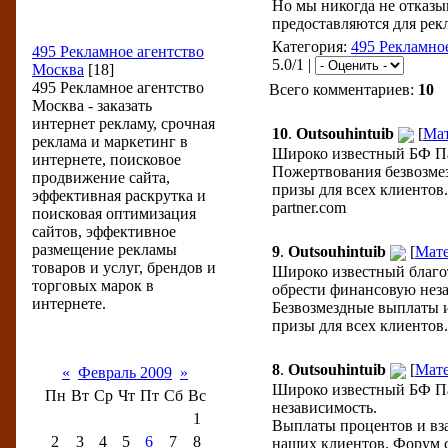
Но мы никогда не отказ
предоставляются для рекл
Разделы новостей
Категория:
495 Рекламно
495 Рекламное агентство
5.0/1 |
Москва
[18]
495 Рекламное агентство
Всего комментариев:
10
Москва - заказать
интернет рекламу, срочная
10
.
Outsouhintuib
[
Ма
реклама и маркетинг в
Широко известный БФ Пар
интернете, поисковое
Пожертвования безвозме
продвижение сайта,
призы для всех клиентов.
эффективная раскрутка и
partner.com
поисковая оптимизация
сайтов, эффективное
размещение рекламы
9
.
Outsouhintuib
[
Мат
товаров и услуг, брендов и
Широко известный благот
торговых марок в
обрести финансовую нез
интернете.
Безвозмездные выплаты 
призы для всех клиентов. 
Календарь новостей
8
.
Outsouhintuib
[
Мат
«
Февраль 2009
»
Широко известный БФ Пар
Пн
Вт
Ср
Чт
Пт
Сб
Вс
независимость.
1
Выплаты процентов и вз
2
3
4
5
6
7
8
наших клиентов. Форум с 