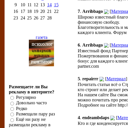
9
10
11
12
13
14
15
16
17
18
19
20
21
22
7
.
Arribbago
[
Материа
Широко известный благот
23
24
25
26
27
28
финансовую свободу.
Благотворительность и м
Бизнес-рейтинги
каждого клиента. Форум пл
6
.
Arribbago
[
Материа
Известный фонд Партнер 
Пожертвования и финанс
бонус для каждого клиент
partner.com
5
.
repairrr
[
Материал
]
Бизнес-опрос
Почитать статьи всё о С
Размещаете ли Вы
кто строит или делает ре
рекламу в интернете?
На нашем сайте Вы сможе
Регулярно
можно почитать про ремо
Довольно часто
Подробнее на сайте http://
Редко
Размещали пару раз
4
.
endeambdaps
[
Мате
Ещё ни разу не
Кто и где конденсируетс
размещали рекламу в